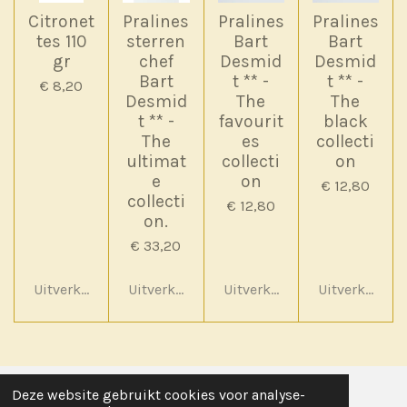
Citronet
Pralines
Pralines
Pralines
tes 110
sterren
Bart
Bart
gr
chef
Desmid
Desmid
Bart
t ** -
t ** -
€ 8,20
Desmid
The
The
t ** -
favourit
black
The
es
collecti
ultimat
collecti
on
e
on
€ 12,80
collecti
€ 12,80
on.
€ 33,20
Uitverkocht
Uitverkocht
Uitverkocht
Uitverkocht
Deze website gebruikt cookies voor analyse-