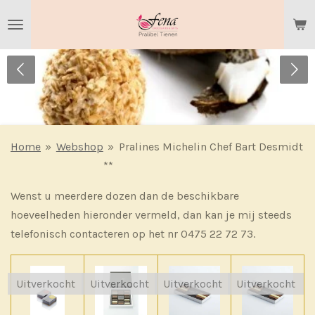
Ga
direct
naar
de
hoofdinhoud
Home
»
Webshop
»
Pralines Michelin Chef Bart Desmidt
**
Wenst u meerdere dozen dan de beschikbare
hoeveelheden hieronder vermeld, dan kan je mij steeds
telefonisch contacteren op het nr 0475 22 72 73.
Uitverkocht
Uitverkocht
Uitverkocht
Uitverkocht