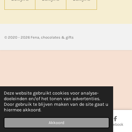
© 2020 - 2026 Fena, chocolates & gifts
Deze website gebruikt cookies voor analyse-
doeleinden en/of het tonen van advertenties.
Door gebruik te blijven maken van de site gaat u
hiermee akkoord.
Akkoord
E-mailadres
Telefoonnummer
Kaart
Facebook