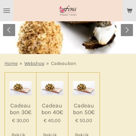
Ga
direct
naar
de
hoofdinhoud
Home
»
Webshop
»
Cadeaubon
Cadeau
Cadeau
Cadeau
bon 30€
bon 40€
bon 50€
€ 30,00
€ 40,00
€ 50,00
Bekijk details
Bekijk details
Bekijk details