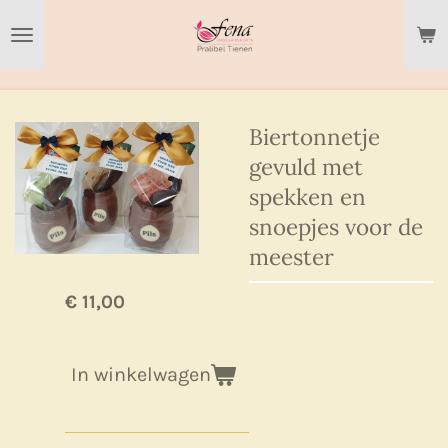
Ga
direct
naar
de
hoofdinhoud
Biertonnetje
gevuld met
spekken en
snoepjes voor de
meester
€ 11,00
In winkelwagen