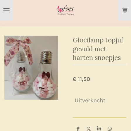
Ga
direct
naar
de
hoofdinhoud
Gloeilamp topjuf
gevuld met
harten snoepjes
€ 11,50
Uitverkocht
D
D
S
D