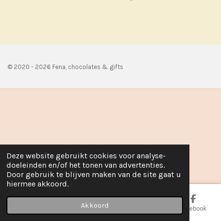
e
e
h
e
l
e
a
l
e
l
r
e
n
e
n
© 2020 - 2026 Fena, chocolates & gifts
Deze website gebruikt cookies voor analyse-
doeleinden en/of het tonen van advertenties.
Door gebruik te blijven maken van de site gaat u
hiermee akkoord.
Akkoord
E-mailadres
Telefoonnummer
Kaart
Facebook