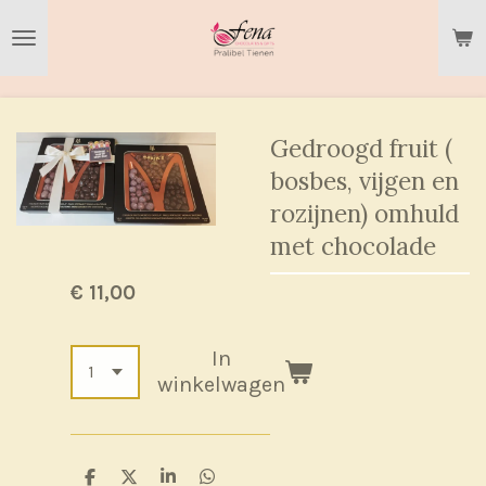
Ga
direct
naar
de
hoofdinhoud
Gedroogd fruit (
bosbes, vijgen en
rozijnen) omhuld
met chocolade
€ 11,00
In
winkelwagen
D
D
S
D