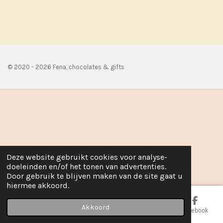
e
e
h
e
l
e
a
l
e
l
r
e
n
e
n
© 2020 - 2026 Fena, chocolates & gifts
Deze website gebruikt cookies voor analyse-
doeleinden en/of het tonen van advertenties.
Door gebruik te blijven maken van de site gaat u
hiermee akkoord.
Akkoord
E-mailadres
Telefoonnummer
Kaart
Facebook