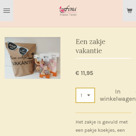
Ga
direct
naar
de
hoofdinhoud
Een zakje
vakantie
€ 11,95
In
winkelwagen
Het zakje is gevuld met
een pakje koekjes, een