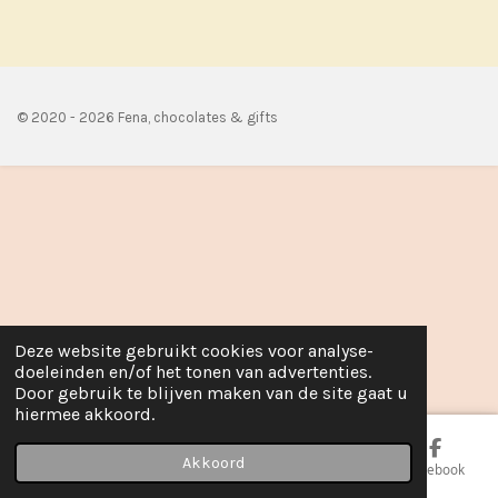
e
l
r
e
n
e
n
© 2020 - 2026 Fena, chocolates & gifts
Deze website gebruikt cookies voor analyse-
doeleinden en/of het tonen van advertenties.
Door gebruik te blijven maken van de site gaat u
hiermee akkoord.
Akkoord
E-mailadres
Telefoonnummer
Kaart
Facebook