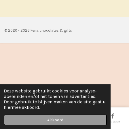
e
l
r
e
n
e
n
© 2020 - 2026 Fena, chocolates & gifts
Deze website gebruikt cookies voor analyse-
doeleinden en/of het tonen van advertenties.
Door gebruik te blijven maken van de site gaat u
hiermee akkoord.
Akkoord
E-mailadres
Telefoonnummer
Kaart
Facebook