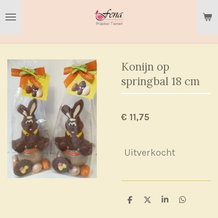
Ga
direct
naar
de
hoofdinhoud
Konijn op
springbal 18 cm
€ 11,75
Uitverkocht
D
D
S
D
e
e
h
e
l
e
a
l