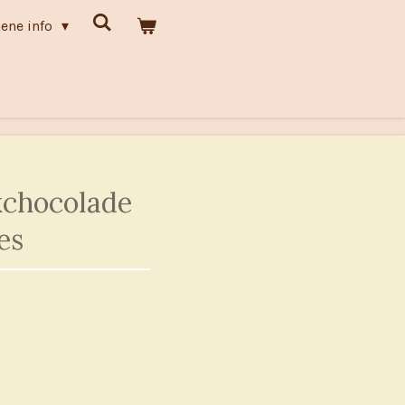
ene info
kchocolade
es