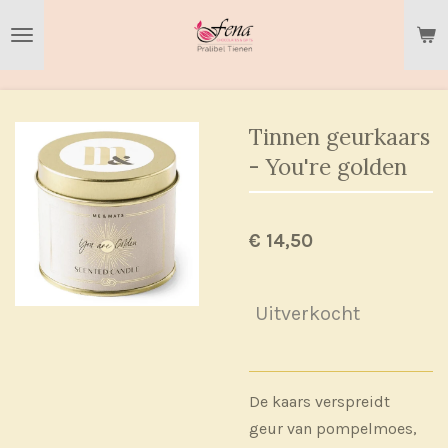
Ga
direct
naar
de
hoofdinhoud
Tinnen geurkaars
- You're golden
€ 14,50
Uitverkocht
De kaars verspreidt
geur
van pompelmoes,