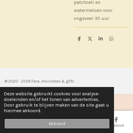
patchoeli en
watermeloen voor
ongeveer 35 uur.
D
D
S
D
e
e
h
e
l
e
a
l
e
l
r
e
n
e
n
© 2020 - 2026 Fena, chocolates & gifts
Deze website gebruikt cookies voor analyse-
doeleinden en/of het tonen van advertenties.
Door gebruik te blijven maken van de site gaat u
hiermee akkoord.
Akkoord
E-mailadres
Telefoonnummer
Kaart
Facebook