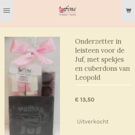
Ga
direct
naar
de
hoofdinhoud
Onderzetter in
leisteen voor de
Juf, met spekjes
en cuberdons van
Leopold
€ 13,50
Uitverkocht