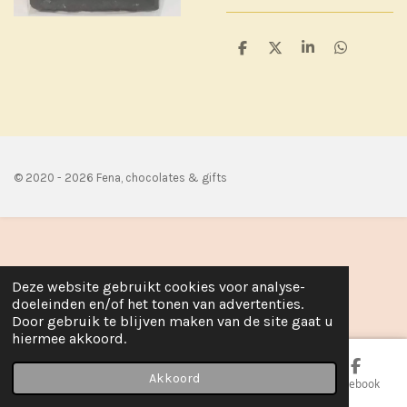
D
D
S
D
e
e
h
e
l
e
a
l
e
l
r
e
n
e
n
© 2020 - 2026 Fena, chocolates & gifts
Deze website gebruikt cookies voor analyse-
doeleinden en/of het tonen van advertenties.
Door gebruik te blijven maken van de site gaat u
hiermee akkoord.
Akkoord
E-mailadres
Telefoonnummer
Kaart
Facebook