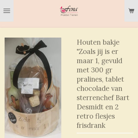
Ga
direct
naar
de
hoofdinhoud
Houten bakje
"Zoals jij is er
maar 1, gevuld
met 300 gr
pralines, tablet
chocolade van
sterrenchef Bart
Desmidt en 2
retro flesjes
frisdrank