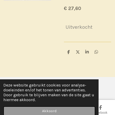
€ 27,60
Uitverkocht
D
D
S
D
e
e
h
e
l
e
a
l
e
l
r
e
n
e
n
Deze website gebruikt cookies voor analyse-
© 2020 - 2026 Fena, chocolates & gifts
doeleinden en/of het tonen van advertenties.
Door gebruik te blijven maken van de site gaat u
hiermee akkoord.
Akkoord
E-mailadres
Telefoonnummer
Kaart
Facebook