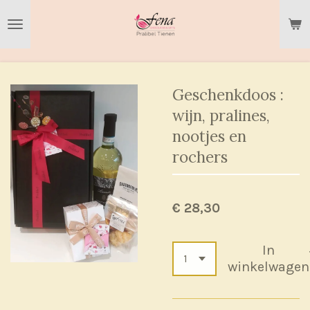
Ga
direct
naar
de
hoofdinhoud
Geschenkdoos :
wijn, pralines,
nootjes en
rochers
€ 28,30
In
winkelwagen