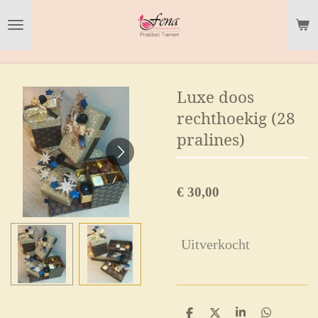
Ga
direct
naar
de
Luxe doos
hoofdinhoud
rechthoekig (28
pralines)
€ 30,00
Uitverkocht
D
D
S
D