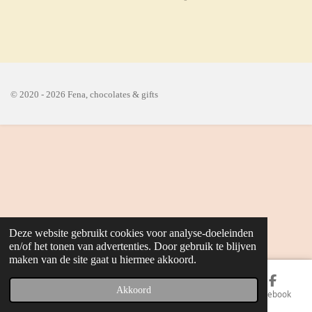
e
e
h
e
l
e
a
l
e
l
r
e
n
e
n
© 2020 - 2026 Fena, chocolates & gifts
Deze website gebruikt cookies voor analyse-doeleinden
en/of het tonen van advertenties. Door gebruik te blijven
maken van de site gaat u hiermee akkoord.
Akkoord
E-mailadres
Telefoonnummer
Kaart
Facebook