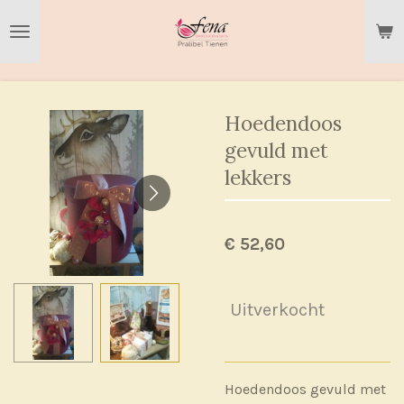
Ga
direct
naar
de
hoofdinhoud
Hoedendoos
gevuld met
lekkers
€ 52,60
Uitverkocht
Hoedendoos gevuld met