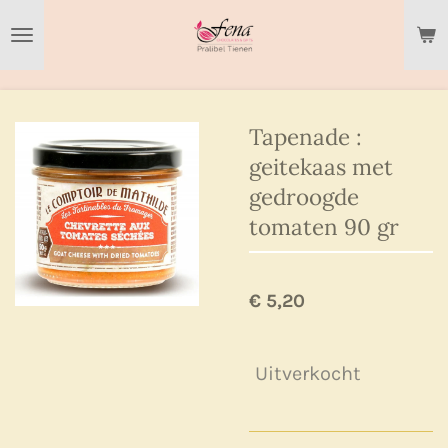
Ga
direct
naar
de
hoofdinhoud
Tapenade :
geitekaas met
gedroogde
tomaten 90 gr
€ 5,20
Uitverkocht