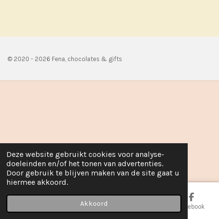
e
l
r
e
n
e
n
© 2020 - 2026 Fena, chocolates & gifts
Deze website gebruikt cookies voor analyse-
doeleinden en/of het tonen van advertenties.
Door gebruik te blijven maken van de site gaat u
hiermee akkoord.
Akkoord
E-mailadres
Telefoonnummer
Kaart
Facebook