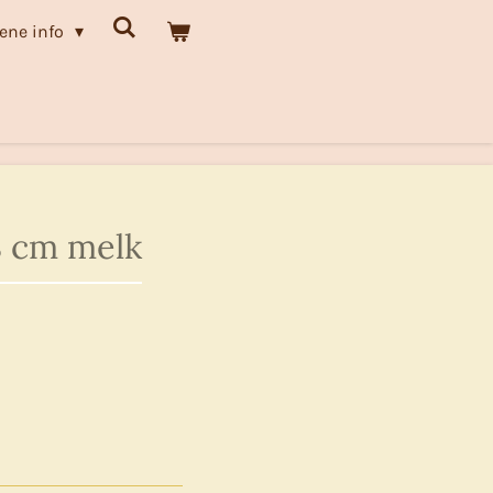
ene info
8 cm melk