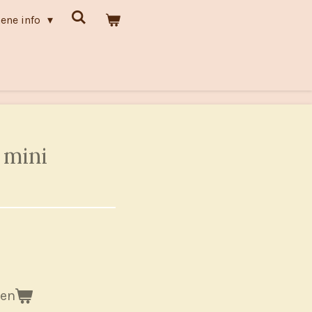
ene info
 mini
gen