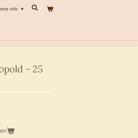
ene info
opold - 25
gen