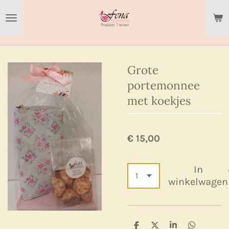
Ga
direct
naar
de
hoofdinhoud
Grote
portemonnee
met koekjes
€ 15,00
In
winkelwagen
D
D
S
D