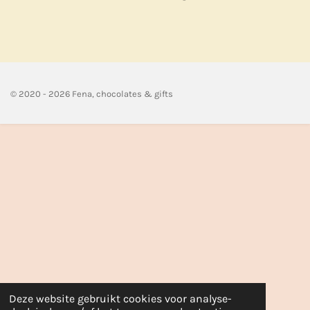
e
e
h
e
l
e
a
l
e
l
r
e
n
e
n
© 2020 - 2026 Fena, chocolates & gifts
Deze website gebruikt cookies voor analyse-