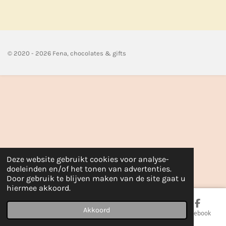
e
l
r
e
n
e
n
© 2020 - 2026 Fena, chocolates & gifts
Deze website gebruikt cookies voor analyse-
doeleinden en/of het tonen van advertenties.
Door gebruik te blijven maken van de site gaat u
hiermee akkoord.
Akkoord
E-mailadres
Telefoonnummer
Kaart
Facebook