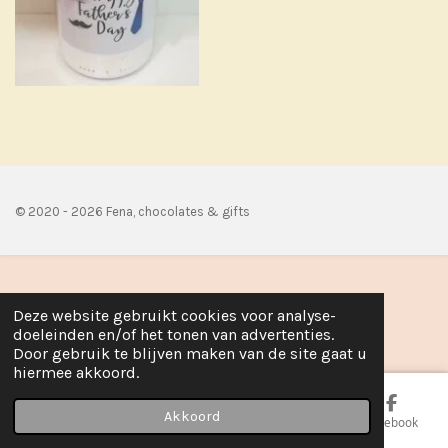
e
l
r
e
n
e
n
© 2020 - 2026 Fena, chocolates & gifts
Deze website gebruikt cookies voor analyse-
doeleinden en/of het tonen van advertenties.
Door gebruik te blijven maken van de site gaat u
hiermee akkoord.
Akkoord
E-mailadres
Telefoonnummer
Kaart
Facebook