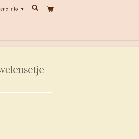
ene info
welensetje