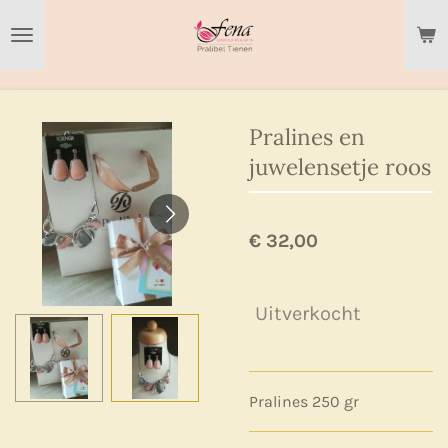
Ga
direct
naar
de
hoofdinhoud
Pralines en
juwelensetje roos
€ 32,00
Uitverkocht
Pralines 250 gr