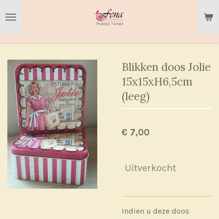
Ga
direct
naar
de
hoofdinhoud
Blikken doos Jolie
15x15xH6,5cm
(leeg)
€ 7,00
Uitverkocht
Indien u deze doos