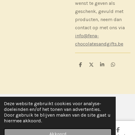
wenst te geven als
geschenk, gevuld met
producten, neem dan
contact op met ons via
info@fena-
chocolatesandgifts.be
D
D
S
D
e
e
h
e
l
e
a
l
e
l
r
e
n
e
n
Deze website gebruikt cookies voor analyse-
© 2020 - 2026 Fena, chocolates & gifts
doeleinden en/of het tonen van advertenties.
Door gebruik te blijven maken van de site gaat u
hiermee akkoord.
Akkoord