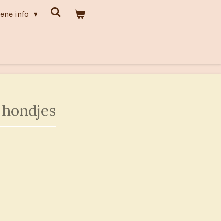
ene info
 hondjes