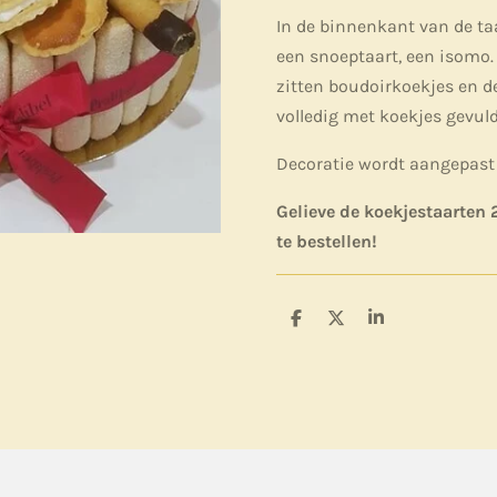
In de binnenkant van de taar
een snoeptaart, een isomo.
zitten boudoirkoekjes en 
volledig met koekjes gevuld
Decoratie wordt aangepast 
Gelieve de koekjestaarten
te bestellen!
D
D
S
e
e
h
l
e
a
e
l
r
n
e