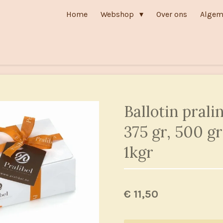
Home
Webshop
Over ons
Algem
Ballotin prali
375 gr, 500 gr
1kgr
€ 11,50