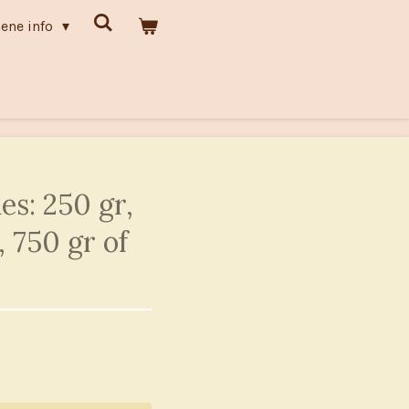
ene info
nes: 250 gr,
, 750 gr of