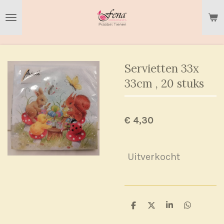
Ga
direct
naar
de
hoofdinhoud
Servietten 33x
33cm , 20 stuks
€ 4,30
Uitverkocht
D
D
S
D
e
e
h
e
l
e
a
l