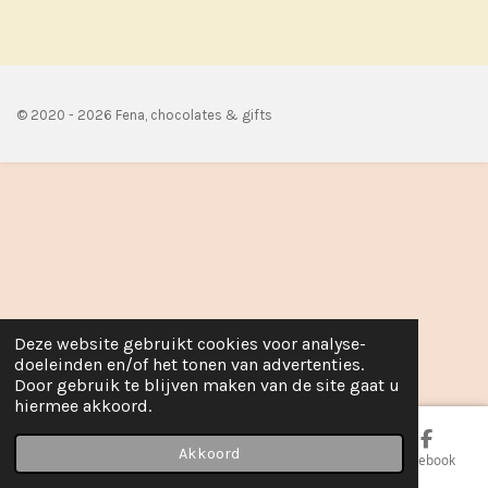
e
l
r
e
n
e
n
© 2020 - 2026 Fena, chocolates & gifts
Deze website gebruikt cookies voor analyse-
doeleinden en/of het tonen van advertenties.
Door gebruik te blijven maken van de site gaat u
hiermee akkoord.
Akkoord
E-mailadres
Telefoonnummer
Kaart
Facebook