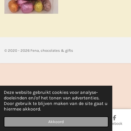
n
e
n
© 2020 - 2026 Fena, chocolates & gifts
Deze website gebruikt cookies voor analyse-
doeleinden en/of het tonen van advertenties.
Door gebruik te blijven maken van de site gaat u
hiermee akkoord.
Akkoord
E-mailadres
Telefoonnummer
Kaart
Facebook