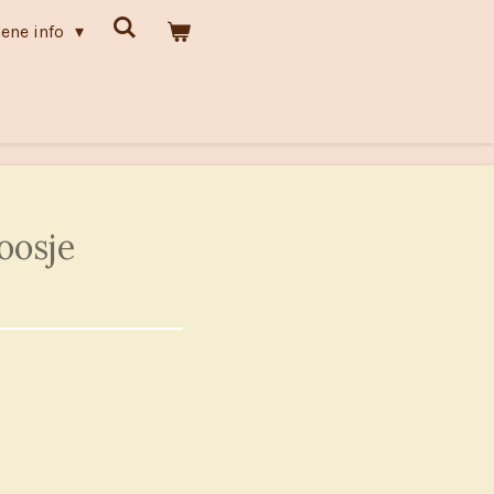
ene info
oosje